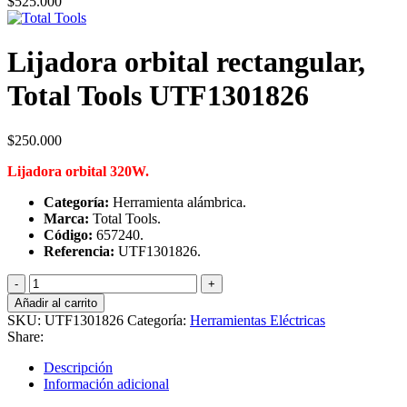
$
525.000
Lijadora orbital rectangular,
Total Tools UTF1301826
$
250.000
Lijadora orbital 320W.
Categoría:
Herramienta alámbrica.
Marca:
Total Tools.
Código:
657240.
Referencia:
UTF1301826.
Lijadora
orbital
Añadir al carrito
rectangular,
SKU:
UTF1301826
Categoría:
Herramientas Eléctricas
Total
Share:
Tools
UTF1301826
Descripción
cantidad
Información adicional