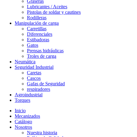
Graseras
Lubricantes / Aceites
Pistolas de soldar y cautines
Rodilleras
Manipulación de carga
Carretillas
Diferenciales
Estibadoras
Gatos
Prensas hidráulicas
Troles de carga
Neumática
Seguridad Industrial
Caretas
Cascos
Gafas de Seguridad
respiradores
Agroindustrial
Torques
Inicio
Mecanizados
Catálogo
Nosotros
Nuestra historia