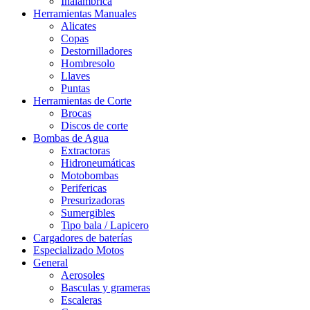
Inalámbrica
Herramientas Manuales
Alicates
Copas
Destornilladores
Hombresolo
Llaves
Puntas
Herramientas de Corte
Brocas
Discos de corte
Bombas de Agua
Extractoras
Hidroneumáticas
Motobombas
Perifericas
Presurizadoras
Sumergibles
Tipo bala / Lapicero
Cargadores de baterías
Especializado Motos
General
Aerosoles
Basculas y grameras
Escaleras