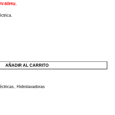
0V-60Htz.
ctrica.
AÑADIR AL CARRITO
éctricas
,
Hidrolavadoras