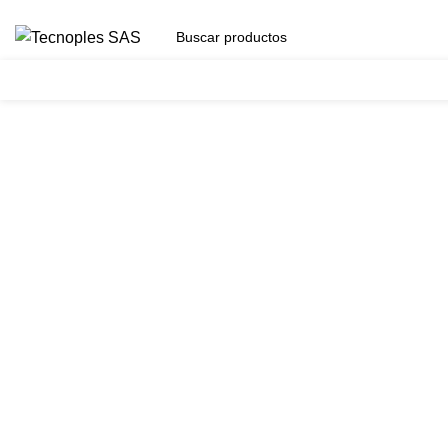
(601) 704 9294
Herramientas
Clic para agrandar