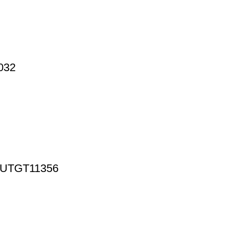
032
ls UTGT11356