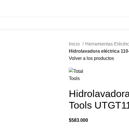
321 335 0104
ventas@tecnoples.com
Carrera 30 # 5B 21
Inicio
Herramientas Eléctri
Hidrolavadora eléctrica 11
Volver a los productos
Hidrolavadora
Tools UTGT1
$
583.000