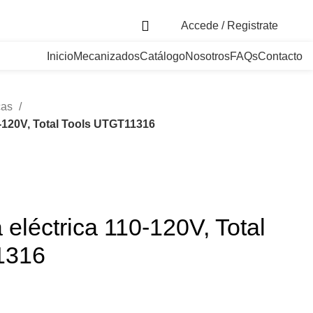
. Bogotá, Colombia
Accede / Registrate
Inicio
Mecanizados
Catálogo
Nosotros
FAQs
Contacto
cas
0-120V, Total Tools UTGT11316
 eléctrica 110-120V, Total
1316