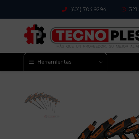
(601) 704 9294
321
Herramientas