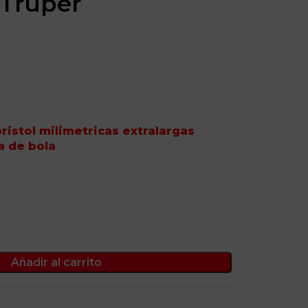
 Truper
ristol milimetricas extralargas
a de bola
Añadir al carrito