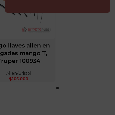
o llaves allen en
lgadas mango T,
Truper 100934
Allen/Bristol
$
105.000