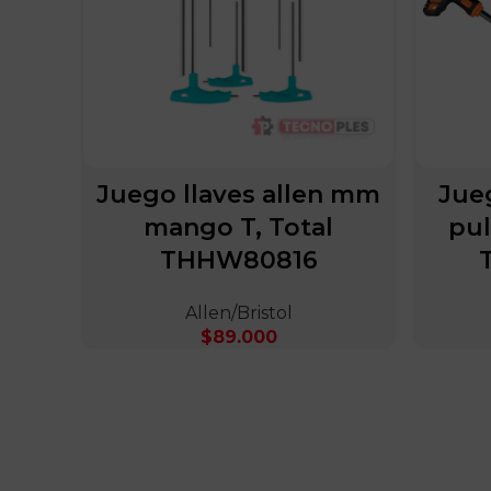
Juego llaves allen mm
Jueg
mango T, Total
pu
THHW80816
Allen/Bristol
$
89.000