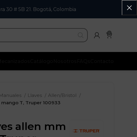
ra 30 # 5B 21. Bogotá, Colombia
0
ecanizados
Catálogo
Nosotros
FAQs
Contacto
 Manuales
Llaves
Allen/Bristol
m mango T, Truper 100933
ves allen mm