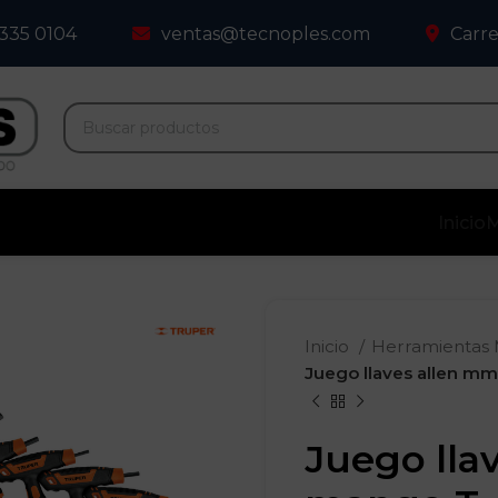
 335 0104
ventas@tecnoples.com
Carre
Inicio
M
Inicio
Herramientas
Juego llaves allen m
Juego lla