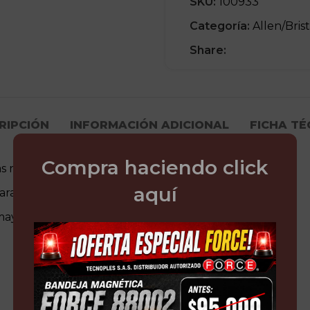
SKU:
100933
Categoría:
Allen/Brist
Share:
RIPCIÓN
INFORMACIÓN ADICIONAL
FICHA TÉ
Compra haciendo click
s resistente al desgaste
aquí
ra fácil acceso a diferentes áreas de trabajo
ayor torque en lugares de difícil acceso