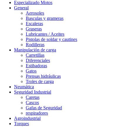
Especializado Motos
General
Aerosoles
Basculas y grameras
Escaleras
Graseras
Lubricantes / Aceites
Pistolas de soldar y cautines
Rodilleras
Manipulación de carga
Carretillas
Diferenciales
Estibadoras
Gatos
Prensas hidráulicas
Troles de carga
Neumática
Seguridad Industrial
Caretas
Cascos
Gafas de Seguridad
respiradores
Agroindustrial
Torques