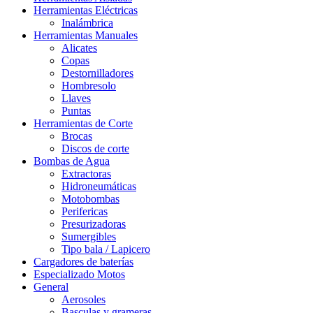
Herramientas Eléctricas
Inalámbrica
Herramientas Manuales
Alicates
Copas
Destornilladores
Hombresolo
Llaves
Puntas
Herramientas de Corte
Brocas
Discos de corte
Bombas de Agua
Extractoras
Hidroneumáticas
Motobombas
Perifericas
Presurizadoras
Sumergibles
Tipo bala / Lapicero
Cargadores de baterías
Especializado Motos
General
Aerosoles
Basculas y grameras