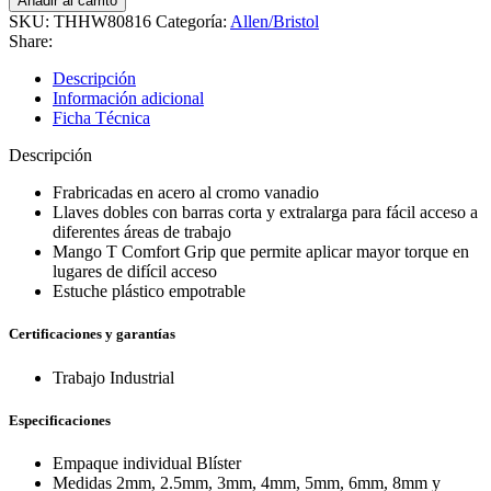
Añadir al carrito
allen
SKU:
THHW80816
Categoría:
Allen/Bristol
mm
Share:
mango
T,
Descripción
Total
Información adicional
THHW80816
Ficha Técnica
cantidad
Descripción
Frabricadas en acero al cromo vanadio
Llaves dobles con barras corta y extralarga para fácil acceso a
diferentes áreas de trabajo
Mango T Comfort Grip que permite aplicar mayor torque en
lugares de difícil acceso
Estuche plástico empotrable
Certificaciones y garantías
Trabajo Industrial
Especificaciones
Empaque individual Blíster
Medidas 2mm, 2.5mm, 3mm, 4mm, 5mm, 6mm, 8mm y