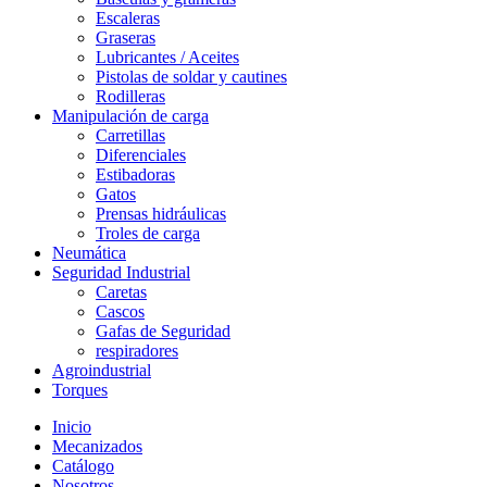
Escaleras
Graseras
Lubricantes / Aceites
Pistolas de soldar y cautines
Rodilleras
Manipulación de carga
Carretillas
Diferenciales
Estibadoras
Gatos
Prensas hidráulicas
Troles de carga
Neumática
Seguridad Industrial
Caretas
Cascos
Gafas de Seguridad
respiradores
Agroindustrial
Torques
Inicio
Mecanizados
Catálogo
Nosotros