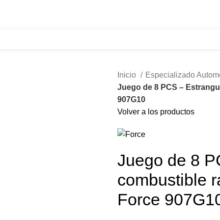
321 335 0104
ventas@tecnoples.com
Carrera 30 # 5B 21
Inicio
Especializado Autom
Juego de 8 PCS – Estrangul
907G10
Volver a los productos
Juego de 8 P
combustible r
Force 907G1