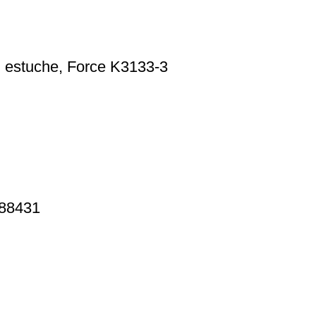
n estuche, Force K3133-3
 88431