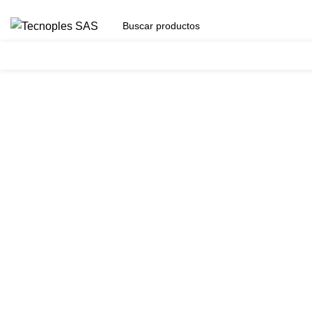
(601) 704 9294
Herramientas
Clic para agrandar