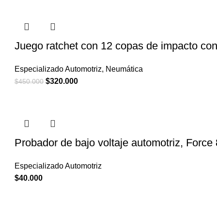
Juego ratchet con 12 copas de impacto co
Especializado Automotriz
,
Neumática
El
El
$
320.000
$
450.000
precio
precio
original
actual
era:
es:
$450.000.
$320.000.
Probador de bajo voltaje automotriz, Force
Especializado Automotriz
$
40.000