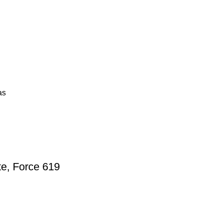
as
ate, Force 619