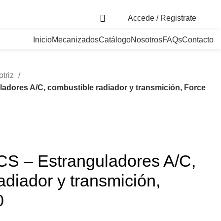
. Bogotá, Colombia
Accede / Registrate
Inicio
Mecanizados
Catálogo
Nosotros
FAQs
Contacto
otriz
adores A/C, combustible radiador y transmición, Force
CS – Estranguladores A/C,
adiador y transmición,
0