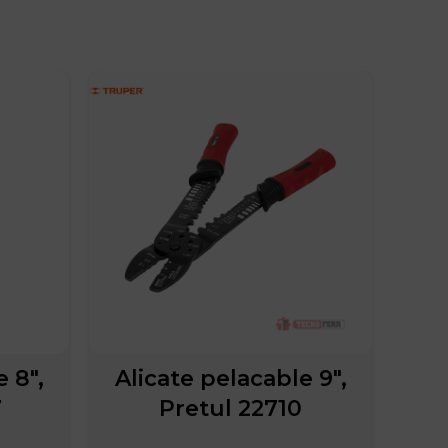
 8″,
Alicate pelacable 9″,
Jue
7
Pretul 22710
p
T