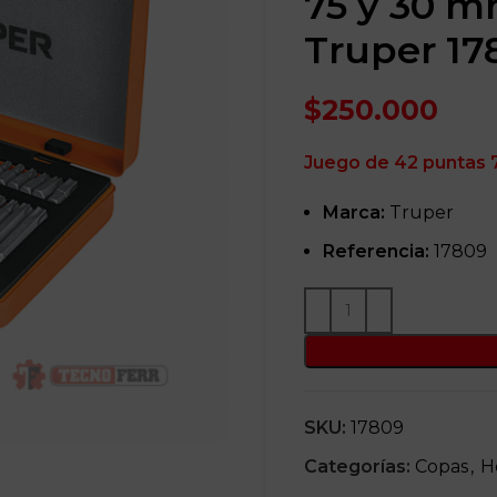
75 y 30 mm
Truper 17
$
250.000
Juego de 42 puntas 7
Marca:
Truper
Referencia:
17809
SKU:
17809
Categorías:
Copas
,
H