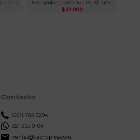
Alicates
Herramientas Manuales
,
Alicates
$
22.000
H
Contacto
(601) 704 9294
321 335 0104
ventas@tecnoples.com