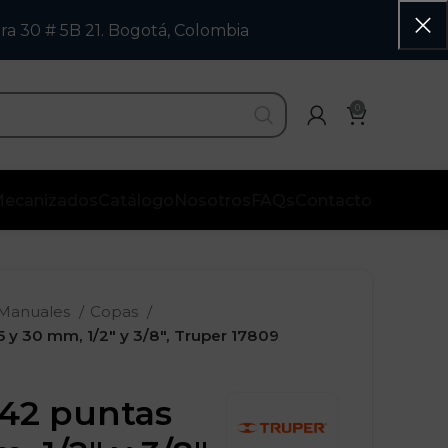
ra 30 # 5B 21. Bogotá, Colombia
0
ecanizados
Catálogo
Nosotros
FAQs
Contacto
 Manuales
Copas
 y 30 mm, 1/2″ y 3/8″, Truper 17809
42 puntas