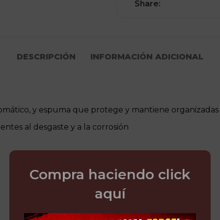
Share:
DESCRIPCIÓN
INFORMACIÓN ADICIONAL
omático, y espuma que protege y mantiene organizadas 
entes al desgaste y a la corrosión
Compra haciendo click
aquí