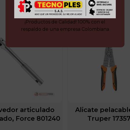
¡Productos de Calidad! 100% con el
respaldo de una empresa Colombiana
vedor articulado
Alicate pelacable
ado, Force 801240
Truper 1735