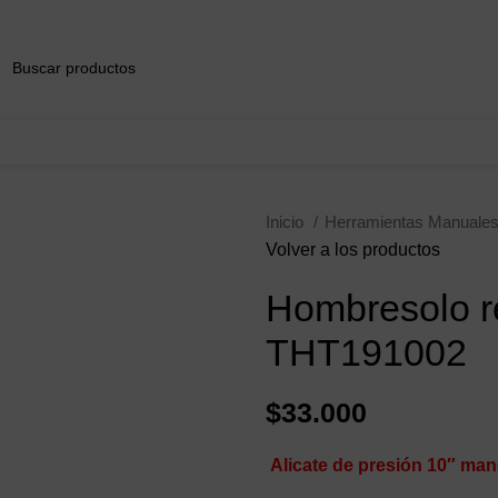
321 335 0104
ventas@tecnoples.com
Carrera 30 # 5B 
Inicio
Herramientas Manuale
Volver a los productos
Hombresolo re
THT191002
$
33.000
Alicate de presión 10″ ma