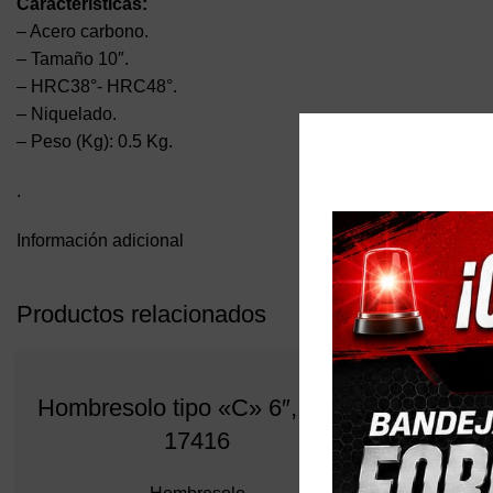
Características
:
– Acero carbono.
– Tamaño 10″.
– HRC38°- HRC48°.
– Niquelado.
– Peso (Kg): 0.5 Kg.
.
Información adicional
Productos relacionados
Hombresolo tipo «C» 6″, trupe
17416