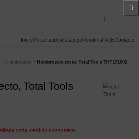
21. Bogotá, Colombia
0
Inicio
Mecanizados
Catálogo
Nosotros
FAQs
Contacto
s
Hombresolo
Hombresolo recto, Total Tools THT191002
cto, Total Tools
ndibula recta, modelo económico.