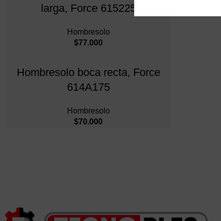
larga, Force 615225
Hombresolo
$
77.000
Hombresolo boca recta, Force
614A175
Hombresolo
$
70.000