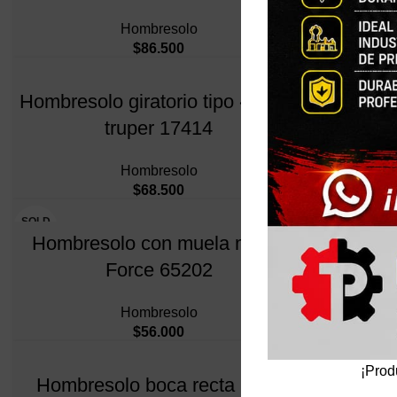
Hombresolo
$
86.500
Hombresolo giratorio tipo «c» 9″,
truper 17414
Hombresolo
$
68.500
SOLD
OUT
Hombresolo con muela movil,
Force 65202
Hombresolo
$
56.000
¡Prod
Hombresolo boca recta nariz