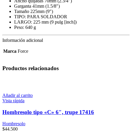
Ancho quijadas 70mm (2.3/4″)
Garganta 41mm (1.5/8″)
Tamaño 225mm (9″)
TIPO: PARA SOLDADOR
LARGO: 225 mm (9 pulg [inch])
Peso: 640 g
Información adicional
Marca
Force
Productos relacionados
Añadir al carrito
Vista rápida
Hombresolo tipo «C» 6″, trupe 17416
Hombresolo
$
44.500