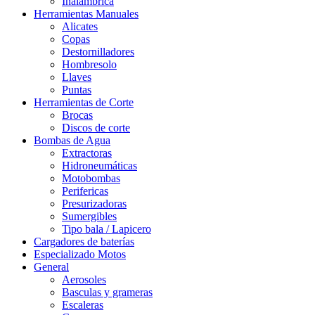
Inalámbrica
Herramientas Manuales
Alicates
Copas
Destornilladores
Hombresolo
Llaves
Puntas
Herramientas de Corte
Brocas
Discos de corte
Bombas de Agua
Extractoras
Hidroneumáticas
Motobombas
Perifericas
Presurizadoras
Sumergibles
Tipo bala / Lapicero
Cargadores de baterías
Especializado Motos
General
Aerosoles
Basculas y grameras
Escaleras