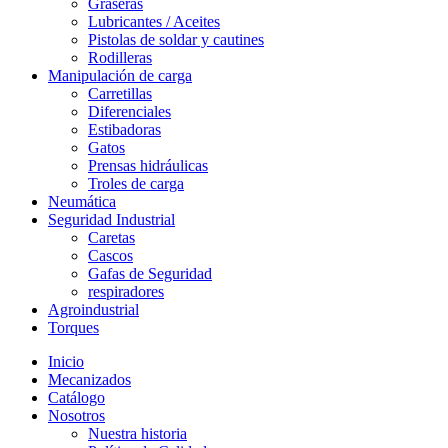
Graseras
Lubricantes / Aceites
Pistolas de soldar y cautines
Rodilleras
Manipulación de carga
Carretillas
Diferenciales
Estibadoras
Gatos
Prensas hidráulicas
Troles de carga
Neumática
Seguridad Industrial
Caretas
Cascos
Gafas de Seguridad
respiradores
Agroindustrial
Torques
Inicio
Mecanizados
Catálogo
Nosotros
Nuestra historia