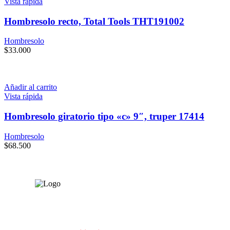
Vista rápida
Hombresolo recto, Total Tools THT191002
Hombresolo
$
33.000
Añadir al carrito
Vista rápida
Hombresolo giratorio tipo «c» 9″, truper 17414
Hombresolo
$
68.500