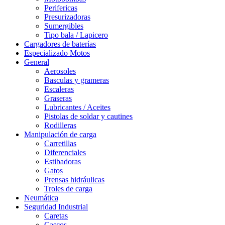
Perifericas
Presurizadoras
Sumergibles
Tipo bala / Lapicero
Cargadores de baterías
Especializado Motos
General
Aerosoles
Basculas y grameras
Escaleras
Graseras
Lubricantes / Aceites
Pistolas de soldar y cautines
Rodilleras
Manipulación de carga
Carretillas
Diferenciales
Estibadoras
Gatos
Prensas hidráulicas
Troles de carga
Neumática
Seguridad Industrial
Caretas
Cascos