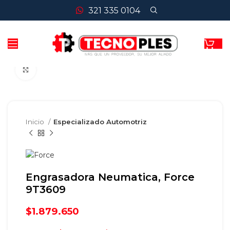
321 335 0104
Clic para agrandar
Inicio
Especializado Automotriz
Engrasadora Neumatica, Force
9T3609
$
1.879.650