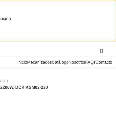
mbiana
. Bogotá, Colombia
Inicio
Mecanizados
Catálogo
Nosotros
FAQs
Contacto
cas
9″) 2200W, DCK KSM03-230