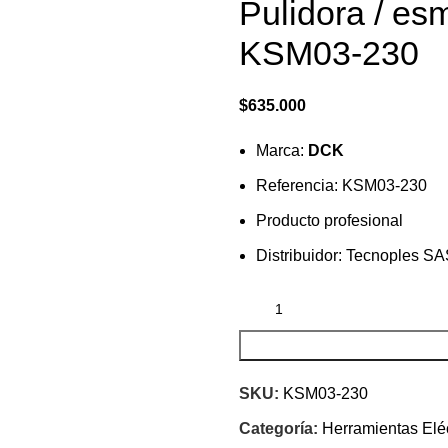
Pulidora / es
KSM03-230
$
635.000
Marca:
DCK
Referencia: KSM03-230
Producto profesional
Distribuidor: Tecnoples S
SKU:
KSM03-230
Categoría:
Herramientas Eléc