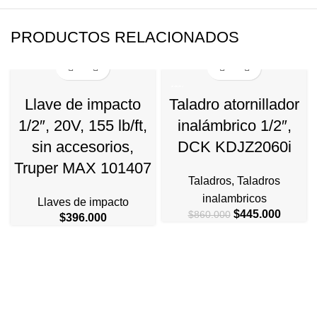
PRODUCTOS RELACIONADOS
-48%
Llave de impacto
Taladro atornillador
1/2″, 20V, 155 lb/ft,
inalámbrico 1/2″,
sin accesorios,
DCK KDJZ2060i
Truper MAX 101407
Taladros
,
Taladros
inalambricos
Llaves de impacto
El
El
$
445.000
$
860.000
$
396.000
precio
precio
original
actual
era:
es:
$860.000.
$445.0