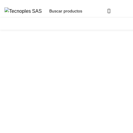
(601) 704 9294
Herramientas
Clic para agrandar