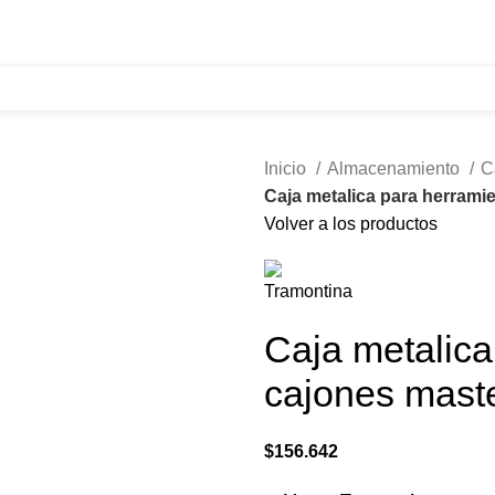
321 335 0104
ventas@tecnoples.com
Carrera 30 # 5B 21
Inicio
Almacenamiento
C
Caja metalica para herrami
Volver a los productos
Caja metalica
cajones mast
$
156.642