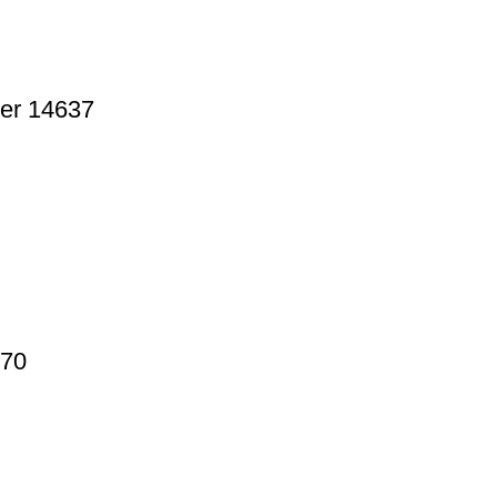
per 14637
070