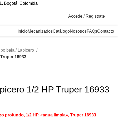
1. Bogotá, Colombia
Accede / Registrate
Inicio
Mecanizados
Catálogo
Nosotros
FAQs
Contacto
ipo bala / Lapicero
 Truper 16933
picero 1/2 HP Truper 16933
 profundo, 1/2 HP, «agua limpia», Truper 16933