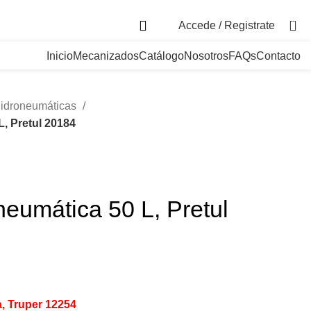
. Bogotá, Colombia
0
Accede / Registrate
Inicio
Mecanizados
Catálogo
Nosotros
FAQs
Contacto
idroneumáticas
, Pretul 20184
eumática 50 L, Pretul
, Truper 12254