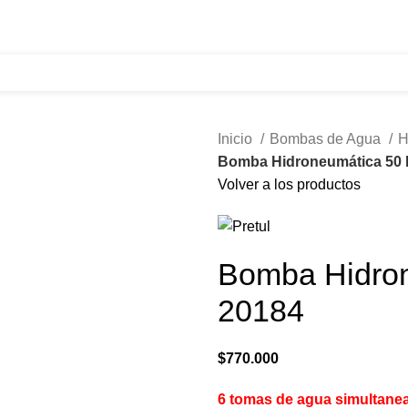
321 335 0104
ventas@tecnoples.com
Carrera 30 # 5B 21
Inicio
Bombas de Agua
H
Bomba Hidroneumática 50 L
Volver a los productos
Bomba Hidron
20184
$
770.000
6 tomas de agua simultanea