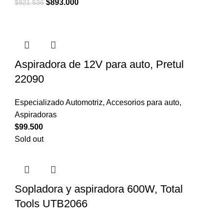
El
El
$
893.000
$
921.536
precio
precio
original
actual
era:
es:
$921.536.
$893.000.
Aspiradora de 12V para auto, Pretul
22090
Especializado Automotriz
,
Accesorios para auto
,
Aspiradoras
$
99.500
Sold out
Sopladora y aspiradora 600W, Total
Tools UTB2066