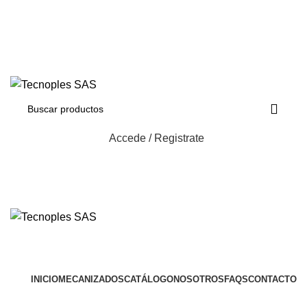
(601) 704 9294
321 335 0104
ventas@tecnoples.com
Carrera 30 # 5B 21. Bogotá, Colombia
321 335 0104
Accede / Registrate
Herramientas
INICIO
MECANIZADOS
CATÁLOGO
NOSOTROS
FAQS
CONTACTO