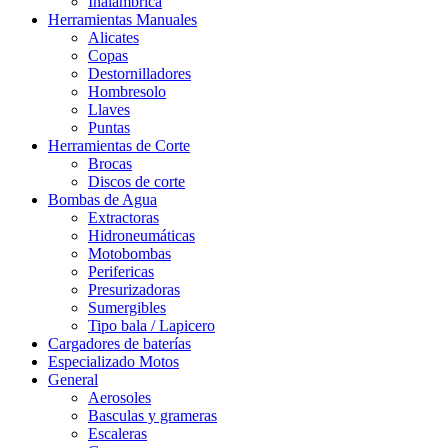
Inalámbrica
Herramientas Manuales
Alicates
Copas
Destornilladores
Hombresolo
Llaves
Puntas
Herramientas de Corte
Brocas
Discos de corte
Bombas de Agua
Extractoras
Hidroneumáticas
Motobombas
Perifericas
Presurizadoras
Sumergibles
Tipo bala / Lapicero
Cargadores de baterías
Especializado Motos
General
Aerosoles
Basculas y grameras
Escaleras