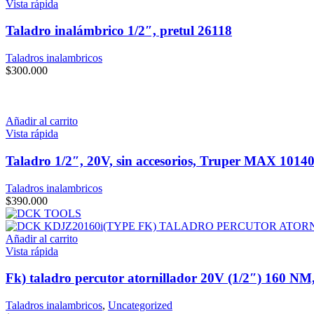
Vista rápida
Taladro inalámbrico 1/2″, pretul 26118
Taladros inalambricos
$
300.000
Añadir al carrito
Vista rápida
Taladro 1/2″, 20V, sin accesorios, Truper MAX 1014
Taladros inalambricos
$
390.000
Añadir al carrito
Vista rápida
Fk) taladro percutor atornillador 20V (1/2″) 160
Taladros inalambricos
,
Uncategorized