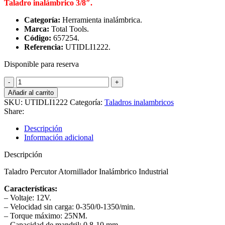
Taladro inalámbrico 3/8″.
Categoría:
Herramienta inalámbrica.
Marca:
Total Tools.
Código:
657254.
Referencia:
UTIDLI1222.
Disponible para reserva
Taladro
inalámbrico,
Añadir al carrito
Total
SKU:
UTIDLI1222
Categoría:
Taladros inalambricos
Tools
Share:
UTIDLI1222
cantidad
Descripción
Información adicional
Descripción
Taladro Percutor Atornillador Inalámbrico Industrial
Características
:
– Voltaje: 12V.
– Velocidad sin carga: 0-350/0-1350/min.
– Torque máximo: 25NM.
– Capacidad de mandril: 0.8-10 mm.