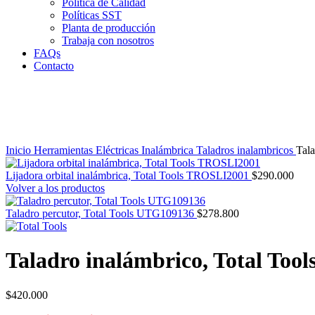
Política de Calidad
Políticas SST
Planta de producción
Trabaja con nosotros
FAQs
Contacto
Clic para agrandar
Inicio
Herramientas Eléctricas
Inalámbrica
Taladros inalambricos
Tal
Lijadora orbital inalámbrica, Total Tools TROSLI2001
$
290.000
Volver a los productos
Taladro percutor, Total Tools UTG109136
$
278.800
Taladro inalámbrico, Total Too
$
420.000