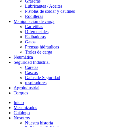
Graseras
Lubricantes / Aceites
Pistolas de soldar y cautines
Rodilleras
Manipulación de carga
Carretillas
Diferenciales
Estibadoras
Gatos
Prensas hidráulicas
Troles de carga
Neumática
Seguridad Industrial
Caretas
Cascos
Gafas de Seguridad
respiradores
Agroindustrial
Torques
Inicio
Mecanizados
Catálogo
Nosotros
Nuestra historia