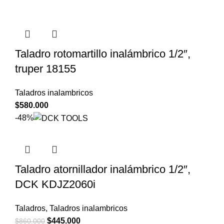
Taladro rotomartillo inalámbrico 1/2″,
truper 18155
Taladros inalambricos
$
580.000
-48%
Taladro atornillador inalámbrico 1/2″,
DCK KDJZ2060i
Taladros
,
Taladros inalambricos
El
El
$
445.000
$
860.000