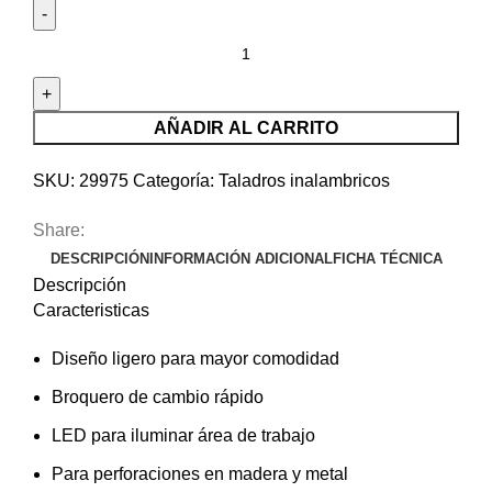
Taladro
inalámbrico
3/8",
pretul
AÑADIR AL CARRITO
29975
cantidad
SKU:
29975
Categoría:
Taladros inalambricos
Share:
DESCRIPCIÓN
INFORMACIÓN ADICIONAL
FICHA TÉCNICA
Descripción
Caracteristicas
Diseño ligero para mayor comodidad
Broquero de cambio rápido
LED para iluminar área de trabajo
Para perforaciones en madera y metal