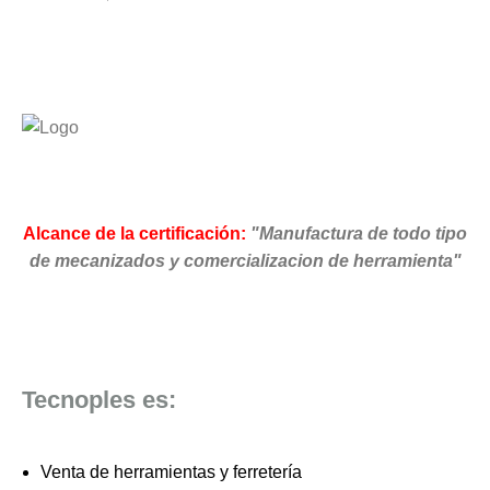
precio
precio
original
actual
era:
es:
$860.000.
$445.000.
Alcance de la certificación:
"Manufactura de todo tipo
de mecanizados y comercializacion de herramienta"
Tecnoples es:
Venta de herramientas y ferretería