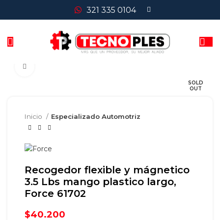
321 335 0104
Clic para agrandar
SOLD
OUT
Inicio
Especializado Automotriz
Recogedor flexible y mágnetico
3.5 Lbs mango plastico largo,
Force 61702
$
40.200