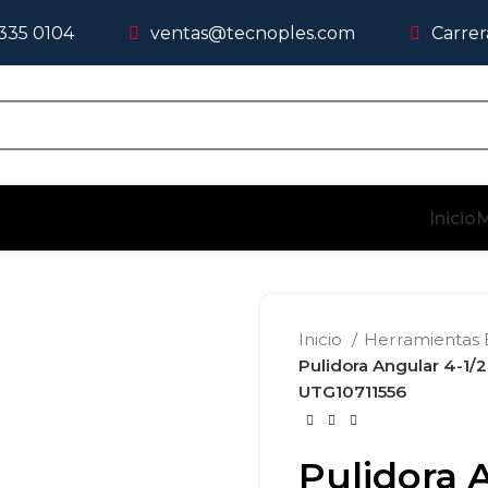
 335 0104
ventas@tecnoples.com
Carrer
Inicio
M
Inicio
Herramientas 
Pulidora Angular 4-1/
UTG10711556
Pulidora 