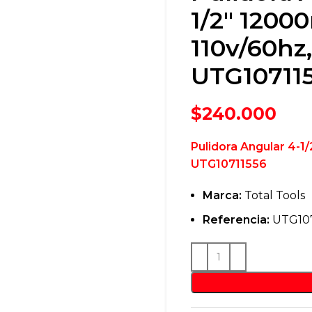
1/2″ 1200
110v/60hz,
UTG10711
$
240.000
Pulidora Angular 4-1
UTG10711556
Marca:
Total Tools
Referencia:
UTG107