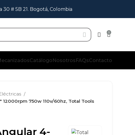
a 30 # 5B 21. Bogotá, Colombia
0
ecanizados
Catálogo
Nosotros
FAQs
Contacto
Eléctricas
2″ 12000rpm 750w 110v/60hz, Total Tools
Angular 4-