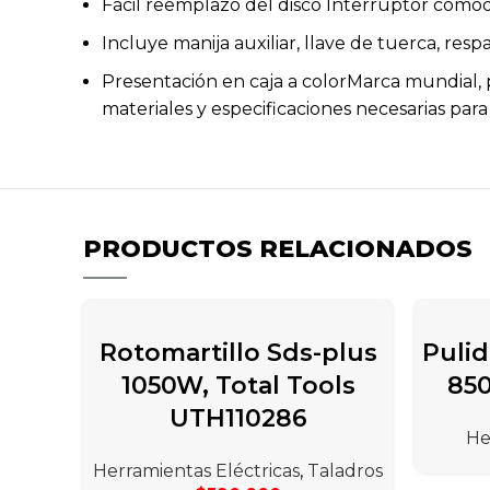
Fácil reemplazo del disco Interruptor cóm
Incluye manija auxiliar, llave de tuerca, resp
Presentación en caja a colorMarca mundial, 
Facebook
materiales y especificaciones necesarias para
Instagram
YouTube
PRODUCTOS RELACIONADOS
Rotomartillo Sds-plus
Pulid
1050W, Total Tools
850
UTH110286
He
Herramientas Eléctricas
,
Taladros