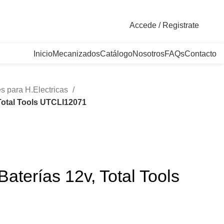
. Bogotá, Colombia
Accede / Registrate
Inicio
Mecanizados
Catálogo
Nosotros
FAQs
Contacto
s para H.Electricas
Total Tools UTCLI12071
aterías 12v, Total Tools