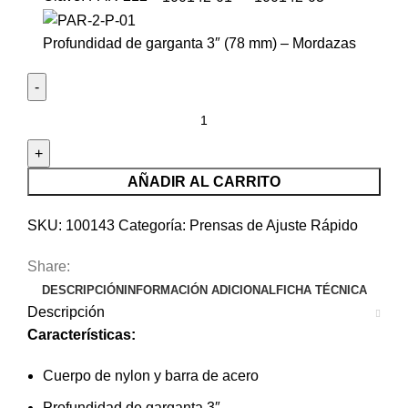
Profundidad de garganta 3″ (78 mm) – Mordazas
Prensa
de
ajuste
rápido
AÑADIR AL CARRITO
12"
uso
SKU:
100143
Categoría:
Prensas de Ajuste Rápido
rudo
Share:
-
DESCRIPCIÓN
INFORMACIÓN ADICIONAL
FICHA TÉCNICA
Truper
Descripción
Expert
Características:
100143
cantidad
Cuerpo de nylon y barra de acero
Profundidad de garganta 3″