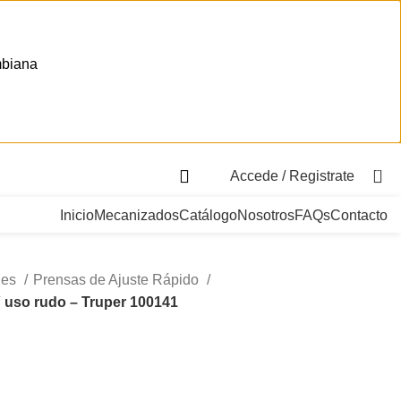
mbiana
. Bogotá, Colombia
0
Accede / Registrate
Inicio
Mecanizados
Catálogo
Nosotros
FAQs
Contacto
les
Prensas de Ajuste Rápido
″ uso rudo – Truper 100141