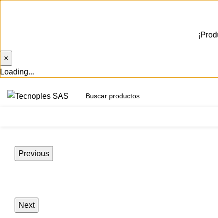
¡Prod
×
Loading...
(601) 704 9294
Herramientas
Previous
Next