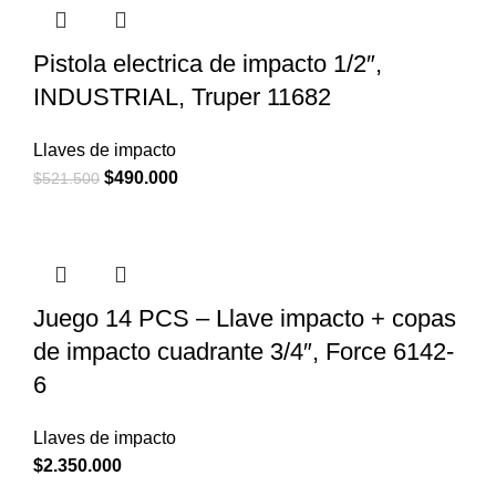
Pistola electrica de impacto 1/2″,
INDUSTRIAL, Truper 11682
Llaves de impacto
El
El
$
490.000
$
521.500
precio
precio
original
actual
era:
es:
$521.500.
$490.000.
Juego 14 PCS – Llave impacto + copas
de impacto cuadrante 3/4″, Force 6142-
6
Llaves de impacto
$
2.350.000