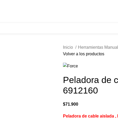
321 335 0104
ventas@tecnoples.com
Carrera 30 # 5B 21
Inicio
Herramientas Manua
Volver a los productos
Peladora de c
6912160
$
71.900
Peladora de cable aislada ,