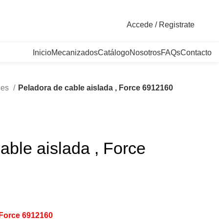
. Bogotá, Colombia
Accede / Registrate
Inicio
Mecanizados
Catálogo
Nosotros
FAQs
Contacto
les
Peladora de cable aislada , Force 6912160
able aislada , Force
 Force 6912160