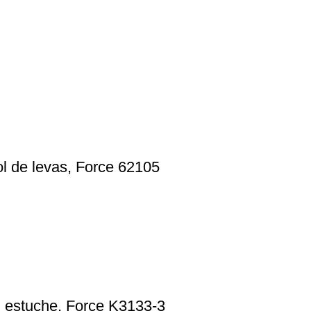
ol de levas, Force 62105
n estuche, Force K3133-3