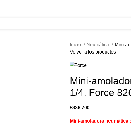
321 335 0104
ventas@tecnoples.com
Carrera 30 # 5B 21
Inicio
Neumática
Mini-am
Volver a los productos
Mini-amolador
1/4, Force 82
$
336.700
Mini-amoladora neumática c