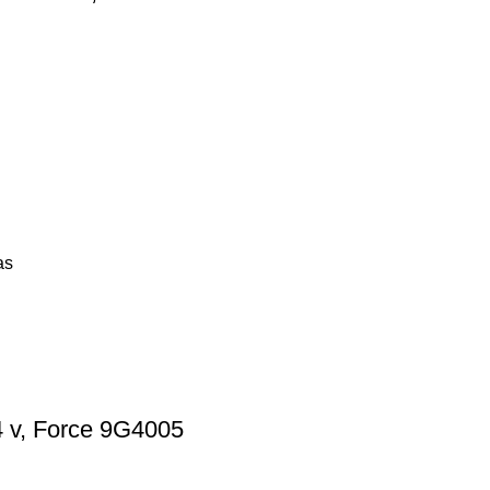
as
4 v, Force 9G4005