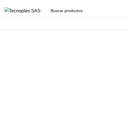
(601) 704 9294
Herramientas
Clic para agrandar