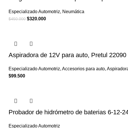
Especializado Automotriz
,
Neumática
El
El
$
320.000
$
450.000
precio
precio
original
actual
era:
es:
$450.000.
$320.000.
Aspiradora de 12V para auto, Pretul 22090
Especializado Automotriz
,
Accesorios para auto
,
Aspirador
$
99.500
Probador de hidrómetro de baterias 6-12-2
Especializado Automotriz