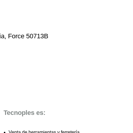
ria, Force 50713B
Tecnoples es:
Venta de herramientas y ferretería