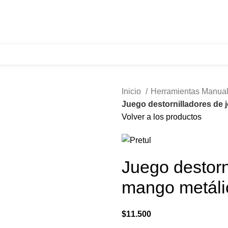
321 335 0104
ventas@tecnoples.com
Carrera 30 # 5B 21
Inicio
Herramientas Manua
Juego destornilladores de 
Volver a los productos
Juego destorn
mango metáli
$
11.500