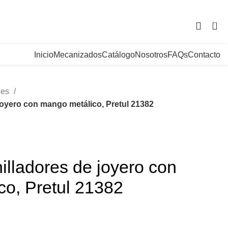
. Bogotá, Colombia
0
Inicio
Mecanizados
Catálogo
Nosotros
FAQs
Contacto
les
joyero con mango metálico, Pretul 21382
illadores de joyero con
co, Pretul 21382