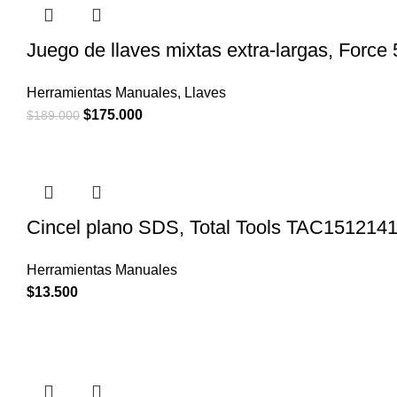
Juego de llaves mixtas extra-largas, Force
Herramientas Manuales
,
Llaves
El
El
$
175.000
$
189.000
precio
precio
original
actual
era:
es:
$189.000.
$175.000.
Cincel plano SDS, Total Tools TAC151214
Herramientas Manuales
$
13.500