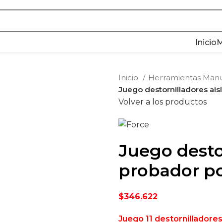
 335 0104
ventas@tecnoples.com
Carrera 
Inicio
M
Inicio
Herramientas Man
Juego destornilladores ais
Volver a los productos
Juego desto
probador po
$
346.622
Juego 11 destornilladores 