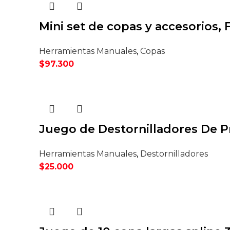
$189.000.
$175.000.
Mini set de copas y accesorios, 
Herramientas Manuales
,
Copas
$
97.300
Juego de Destornilladores De Pr
Herramientas Manuales
,
Destornilladores
$
25.000