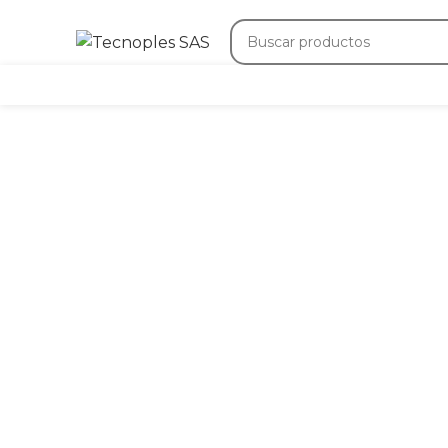
(601) 704 9294
321
Herramientas
Clic para agrandar