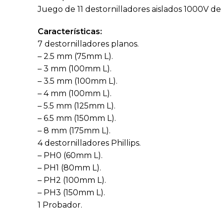
Juego de 11 destornilladores aislados 1000V de 
Características:
7 destornilladores planos.
– 2.5 mm (75mm L).
– 3 mm (100mm L).
– 3.5 mm (100mm L).
– 4 mm (100mm L).
– 5.5 mm (125mm L).
– 6.5 mm (150mm L).
– 8 mm (175mm L).
4 destornilladores Phillips.
– PH0 (60mm L).
– PH1 (80mm L).
– PH2 (100mm L).
– PH3 (150mm L).
1 Probador.