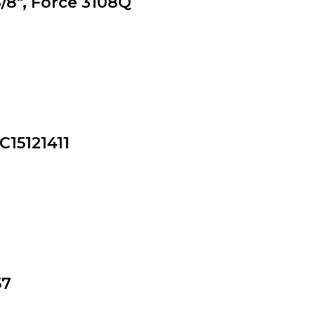
3/8″, Force 3108Q
C15121411
57