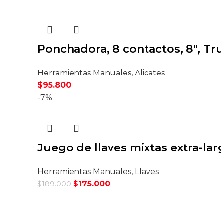
Ponchadora, 8 contactos, 8″, Tr
Herramientas Manuales
,
Alicates
$
95.800
-7%
Juego de llaves mixtas extra-lar
Herramientas Manuales
,
Llaves
El
El
$
175.000
$
189.000
precio
precio
original
actual
era:
es: