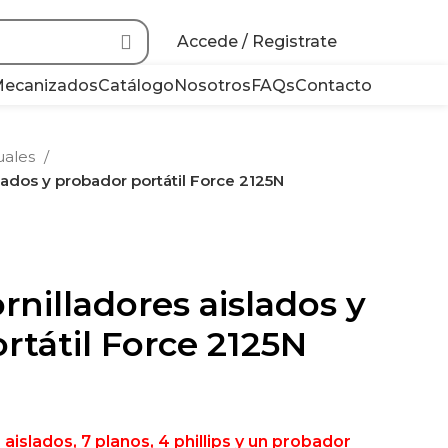
30 # 5B 21. Bogotá, Colombia
Accede / Registrate
ecanizados
Catálogo
Nosotros
FAQs
Contacto
uales
lados y probador portátil Force 2125N
rnilladores aislados y
rtátil Force 2125N
aislados, 7 planos, 4 phillips y un probador