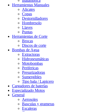
Inalámbrica
Herramientas Manuales
Alicates
Copas
Destornilladores
Hombresolo
Llaves
Puntas
Herramientas de Corte
Brocas
Discos de corte
Bombas de Agua
Extractoras
Hidroneumáticas
Motobombas
Perifericas
Presurizadoras
Sumergibles
Tipo bala / Lapicero
Cargadores de baterías
Especializado Motos
General
Aerosoles
Basculas y grameras
Escaleras