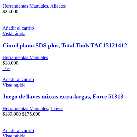
Herramientas Manuales
,
Alicates
$
25.000
Añadir al carrito
Vista rápida
Cincel plano SDS plus, Total Tools TAC15121412
Herramientas Manuales
$
18.000
-7%
Añadir al carrito
Vista rápida
Juego de llaves mixtas extra-largas, Force 51313
Herramientas Manuales
,
Llaves
El
El
$
189.000
$
175.000
precio
precio
original
actual
era:
es:
Añadir al carrito
$189.000.
$175.000.
Vista rápida