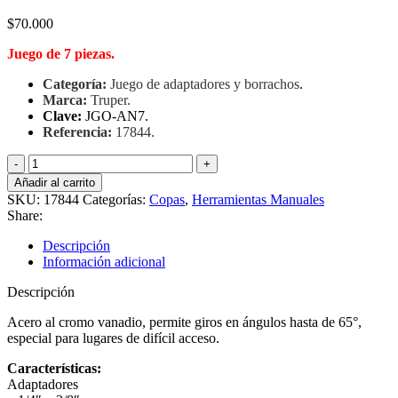
$
70.000
Juego de 7 piezas.
Categoría:
Juego de adaptadores y borrachos
.
Marca:
Truper.
Clave:
JGO-AN7.
Referencia:
17844.
Juego
de
Añadir al carrito
adaptadores
SKU:
17844
Categorías:
Copas
,
Herramientas Manuales
y
Share:
borrachos,
Truper
Descripción
17844
Información adicional
cantidad
Descripción
Acero al cromo vanadio, permite giros en ángulos hasta de 65°,
especial para lugares de difícil acceso.
Características:
Adaptadores