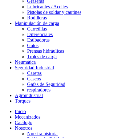
Graseras
Lubricantes / Aceites
Pistolas de soldar y cautines
Rodilleras
Manipulación de carga
Carretillas
Diferenciales
Estibadoras
Gatos
Prensas hidráulicas
Troles de carga
Neumática
Seguridad Industrial
Caretas
Cascos
Gafas de Seguridad
respiradores
Agroindustrial
Torques
Inicio
Mecanizados
Catálogo
Nosotros
Nuestra historia