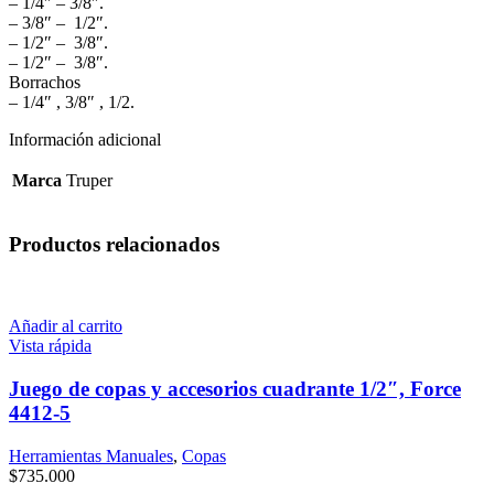
– 1/4″ – 3/8″.
– 3/8″ – 1/2″.
– 1/2″ – 3/8″.
– 1/2″ – 3/8″.
Borrachos
– 1/4″ , 3/8″ , 1/2.
Información adicional
Marca
Truper
Productos relacionados
Añadir al carrito
Vista rápida
Juego de copas y accesorios cuadrante 1/2″, Force
4412-5
Herramientas Manuales
,
Copas
$
735.000