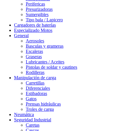
Perifericas
Presurizadoras
Sumergibles
Tipo bala / Lapicero
Cargadores de baterías
Especializado Motos
General
Aerosoles
Basculas y grameras
Escaleras
Graseras
Lubricantes / Aceites
Pistolas de soldar y cautines
Rodilleras
Manipulación de carga
Carretillas
Diferenciales
Estibadoras
Gatos
Prensas hidráulicas
Troles de carga
Neumática
Seguridad Industrial
Caretas
Cascos