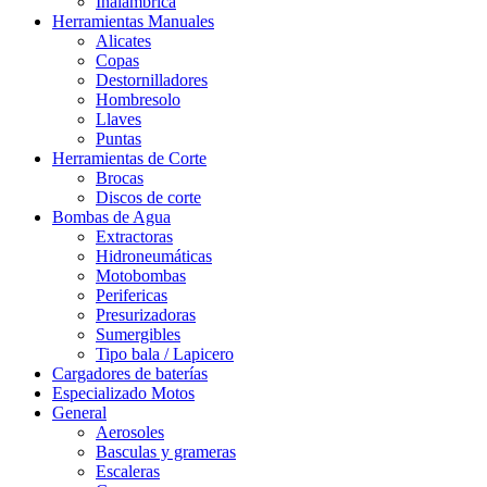
Inalámbrica
Herramientas Manuales
Alicates
Copas
Destornilladores
Hombresolo
Llaves
Puntas
Herramientas de Corte
Brocas
Discos de corte
Bombas de Agua
Extractoras
Hidroneumáticas
Motobombas
Perifericas
Presurizadoras
Sumergibles
Tipo bala / Lapicero
Cargadores de baterías
Especializado Motos
General
Aerosoles
Basculas y grameras
Escaleras