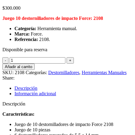
$
300.000
Juego 10 destornilladores de impacto Force: 2108
Categoría:
Herramienta manual.
Marca:
Force.
Referencia:
2108.
Disponible para reserva
Juego
10
Añadir al carrito
destornilladores
SKU:
2108
Categorías:
Destornilladores
,
Herramientas Manuales
de
Share:
impacto,
Force
Descripción
2108
Información adicional
cantidad
Descripción
Características:
Juego de 10 destornilladores de impacto Force 2108
Juego de 10 piezas