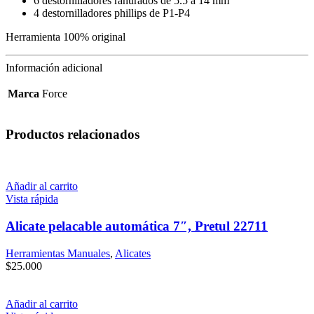
6 destornilladores ranurados de 5.5 a 14 mm
4 destornilladores phillips de P1-P4
Herramienta 100% original
Información adicional
Marca
Force
Productos relacionados
Añadir al carrito
Vista rápida
Alicate pelacable automática 7″, Pretul 22711
Herramientas Manuales
,
Alicates
$
25.000
Añadir al carrito