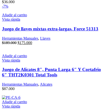
$
36.000
-7%
Añadir al carrito
Vista rápida
Juego de llaves mixtas extra-largas, Force 51313
Herramientas Manuales
,
Llaves
El
El
$
189.000
$
175.000
precio
precio
original
actual
era:
es:
Añadir al carrito
$189.000.
$175.000.
Vista rápida
Juego de Alicates 8″, Punta Larga 6″ Y Cortafrio
6″ THT2K0301 Total Tools
Herramientas Manuales
,
Alicates
$
87.000
Añadir al carrito
Vista rápida