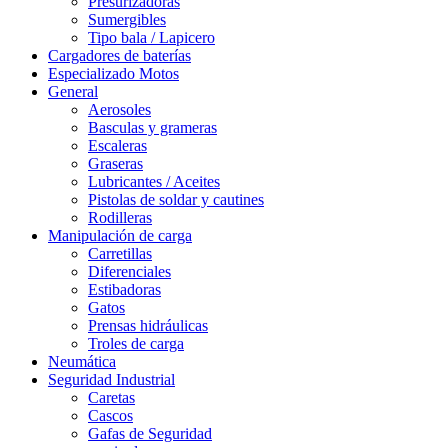
Presurizadoras
Sumergibles
Tipo bala / Lapicero
Cargadores de baterías
Especializado Motos
General
Aerosoles
Basculas y grameras
Escaleras
Graseras
Lubricantes / Aceites
Pistolas de soldar y cautines
Rodilleras
Manipulación de carga
Carretillas
Diferenciales
Estibadoras
Gatos
Prensas hidráulicas
Troles de carga
Neumática
Seguridad Industrial
Caretas
Cascos
Gafas de Seguridad