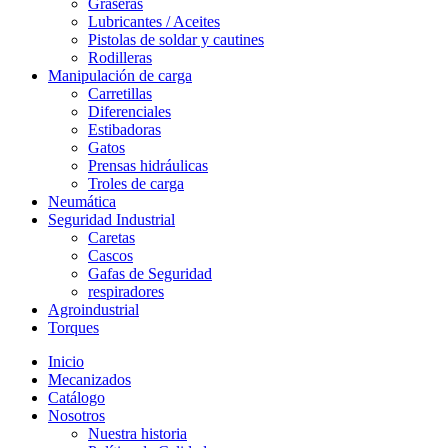
Graseras
Lubricantes / Aceites
Pistolas de soldar y cautines
Rodilleras
Manipulación de carga
Carretillas
Diferenciales
Estibadoras
Gatos
Prensas hidráulicas
Troles de carga
Neumática
Seguridad Industrial
Caretas
Cascos
Gafas de Seguridad
respiradores
Agroindustrial
Torques
Inicio
Mecanizados
Catálogo
Nosotros
Nuestra historia