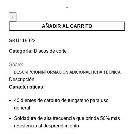
Disco
sierra
14"
para
AÑADIR AL CARRITO
madera,
40
SKU:
18322
dientes
Categoría:
Discos de corte
centro
1"
Share:
-
DESCRIPCIÓN
INFORMACIÓN ADICIONAL
FICHA TÉCNICA
Truper
Descripción
18322
Características:
cantidad
40 dientes de carburo de tungsteno para uso
general
Soldadura de alta frecuencia que brinda 50% más
resistencia al desprendimiento