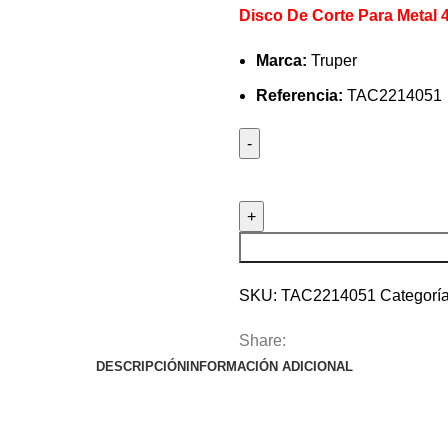
Disco De Corte Para Metal
Marca:
Truper
Referencia:
TAC2214051
Disco
De
Corte
Para
Metal
405X3MM,
SKU:
TAC2214051
Categoría
Total
Share:
Tools
DESCRIPCIÓN
INFORMACIÓN ADICIONAL
TAC2214051
cantidad