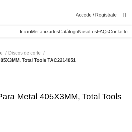
. Bogotá, Colombia
0
Accede / Registrate
Inicio
Mecanizados
Catálogo
Nosotros
FAQs
Contacto
te
Discos de corte
 405X3MM, Total Tools TAC2214051
Para Metal 405X3MM, Total Tools