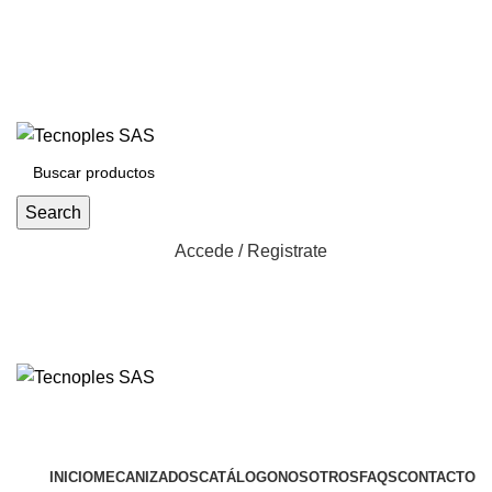
(601) 704 9294
321 335 0104
ventas@tecnoples.com
Carrera 30 # 5B 21. Bogotá, Colombia
321 335 0104
Search
Accede / Registrate
Herramientas
INICIO
MECANIZADOS
CATÁLOGO
NOSOTROS
FAQS
CONTACTO