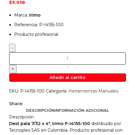
$
9.938
Marca:
Irimo
Referencia: P-I4155-100
Producto profesional
Dest
pala
7/32
x
Añadir al carrito
4",
Irimo
SKU:
P-I4155-100
Categoría:
Herramientas Manuales
P-
I4155-
Share:
100
DESCRIPCIÓN
INFORMACIÓN ADICIONAL
cantidad
Descripción
Dest pala 7/32 x 4″, Irimo P-I4155-100
distribuido por
Tecnoples SAS en Colombia. Producto profesional con