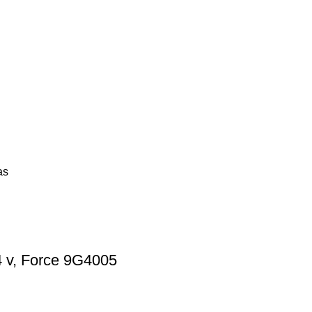
as
4 v, Force 9G4005