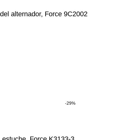
 del alternador, Force 9C2002
-29%
n estuche, Force K3133-3