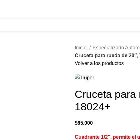
321 335 0104
ventas@tecnoples.com
Carrera 30 # 5B 21
Inicio
Especializado Autom
Cruceta para rueda de 20″,
Volver a los productos
Cruceta para 
18024+
$
65.000
Cuadrante 1/2″, permite el