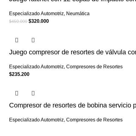
Especializado Automotriz
,
Neumática
El
El
$
320.000
$
450.000
precio
precio
original
actual
era:
es:
Juego compresor de resortes de válvula co
$450.000.
$320.000.
Especializado Automotriz
,
Compresores de Resortes
$
235.200
Compresor de resortes de bobina servicio
Especializado Automotriz
,
Compresores de Resortes