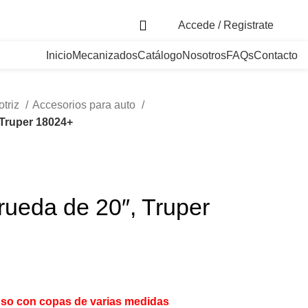
. Bogotá, Colombia
Accede / Registrate
Inicio
Mecanizados
Catálogo
Nosotros
FAQs
Contacto
otriz
Accesorios para auto
 Truper 18024+
rueda de 20″, Truper
 uso con copas de varias medidas