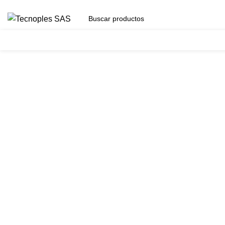
(601) 704 9294
Herramientas
Clic para agrandar