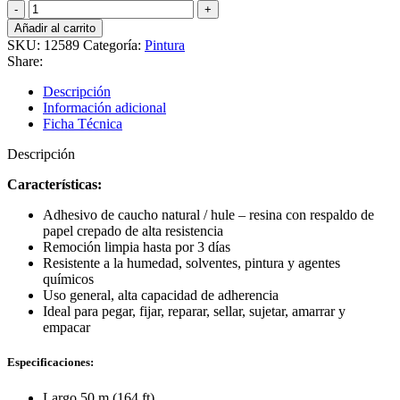
Cinta
de
Añadir al carrito
enmascarar
SKU:
12589
Categoría:
Pintura
-
Share:
Truper
12589
Descripción
cantidad
Información adicional
Ficha Técnica
Descripción
Características:
Adhesivo de caucho natural / hule – resina con respaldo de
papel crepado de alta resistencia
Remoción limpia hasta por 3 días
Resistente a la humedad, solventes, pintura y agentes
químicos
Uso general, alta capacidad de adherencia
Ideal para pegar, fijar, reparar, sellar, sujetar, amarrar y
empacar
Especificaciones:
Largo 50 m (164 ft)