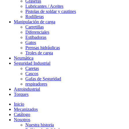
Graseras
Lubricantes / Aceites
Pistolas de soldar y cautines
Rodilleras
Manipulación de carga
Carretillas
Diferenciales
Estibadoras
Gatos
Prensas hidráulicas
Troles de carga
Neumática
Seguridad Industrial
Caretas
Cascos
Gafas de Seguridad
respiradores
Agroindustrial
Torques
Inicio
Mecanizados
Catálogo
Nosotros
Nuestra historia