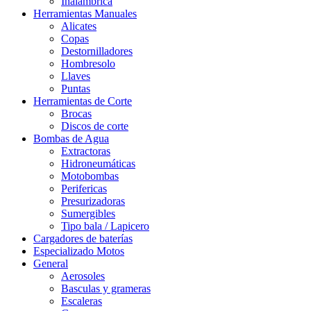
Inalámbrica
Herramientas Manuales
Alicates
Copas
Destornilladores
Hombresolo
Llaves
Puntas
Herramientas de Corte
Brocas
Discos de corte
Bombas de Agua
Extractoras
Hidroneumáticas
Motobombas
Perifericas
Presurizadoras
Sumergibles
Tipo bala / Lapicero
Cargadores de baterías
Especializado Motos
General
Aerosoles
Basculas y grameras
Escaleras