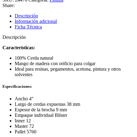
de
Share:
4"
-
Descripción
Pretul
Información adicional
24476
Ficha Técnica
cantidad
Descripción
Características:
100% Cerda natural
Mango de madera con orificio para colgar
Ideal para resinas, pegamentos, acetona, pintura y otros
solventes
Especificaciones:
Ancho 4″
Largo de cerdas expuestas 38 mm
Espesor de la brocha 9 mm
Empaque individual Blíster
Inner 12
Master 72
Pallet 5760