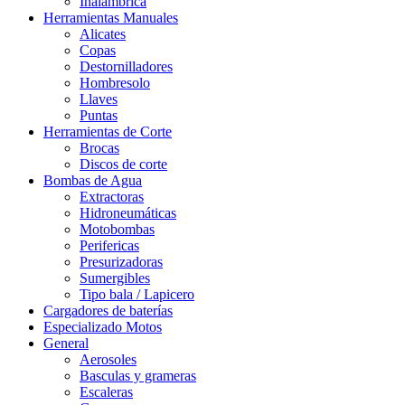
Inalámbrica
Herramientas Manuales
Alicates
Copas
Destornilladores
Hombresolo
Llaves
Puntas
Herramientas de Corte
Brocas
Discos de corte
Bombas de Agua
Extractoras
Hidroneumáticas
Motobombas
Perifericas
Presurizadoras
Sumergibles
Tipo bala / Lapicero
Cargadores de baterías
Especializado Motos
General
Aerosoles
Basculas y grameras
Escaleras