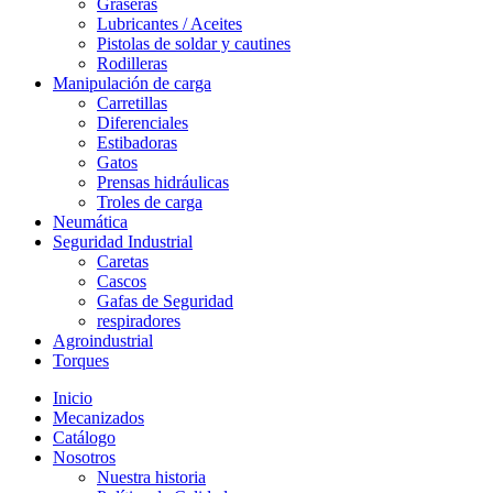
Graseras
Lubricantes / Aceites
Pistolas de soldar y cautines
Rodilleras
Manipulación de carga
Carretillas
Diferenciales
Estibadoras
Gatos
Prensas hidráulicas
Troles de carga
Neumática
Seguridad Industrial
Caretas
Cascos
Gafas de Seguridad
respiradores
Agroindustrial
Torques
Inicio
Mecanizados
Catálogo
Nosotros
Nuestra historia