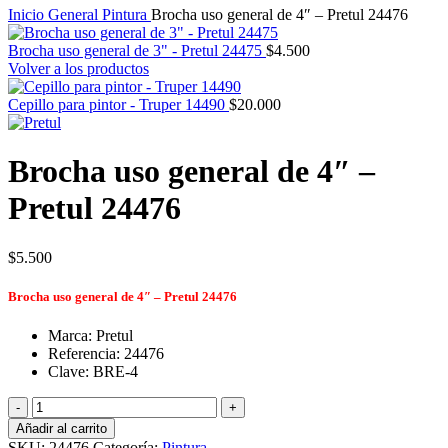
Inicio
General
Pintura
Brocha uso general de 4″ – Pretul 24476
Brocha uso general de 3" - Pretul 24475
$
4.500
Volver a los productos
Cepillo para pintor - Truper 14490
$
20.000
Brocha uso general de 4″ –
Pretul 24476
$
5.500
Brocha uso general de 4″ – Pretul 24476
Marca: Pretul
Referencia: 24476
Clave: BRE-4
Brocha
uso
Añadir al carrito
general
SKU:
24476
Categoría:
Pintura