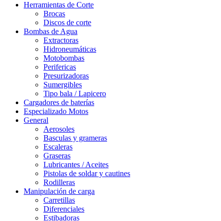
Herramientas de Corte
Brocas
Discos de corte
Bombas de Agua
Extractoras
Hidroneumáticas
Motobombas
Perifericas
Presurizadoras
Sumergibles
Tipo bala / Lapicero
Cargadores de baterías
Especializado Motos
General
Aerosoles
Basculas y grameras
Escaleras
Graseras
Lubricantes / Aceites
Pistolas de soldar y cautines
Rodilleras
Manipulación de carga
Carretillas
Diferenciales
Estibadoras