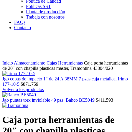
Política de Calidad
Políticas SST
Planta de producción
Trabaja con nosotros
FAQs
Contacto
Clic para agrandar
Inicio
Almacenamiento
Cajas Herramientas
Caja porta herramientas
de 20″ con chapilla plasticas master, Tramontina 43804/020
Jgo copas de impacto 1" de 24 A 38MM 7 pzas caja metalica, Irimo
177-10-5
$
871.759
Volver a los productos
Jgo puntas torx inviolable 49 pzs, Bahco BE5049
$
411.593
Caja porta herramientas de
20″ con chapilla plasticas