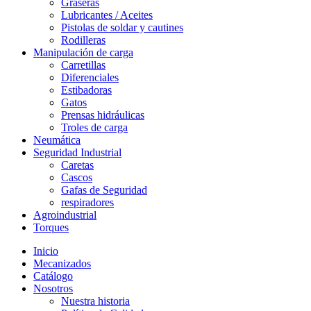
Graseras
Lubricantes / Aceites
Pistolas de soldar y cautines
Rodilleras
Manipulación de carga
Carretillas
Diferenciales
Estibadoras
Gatos
Prensas hidráulicas
Troles de carga
Neumática
Seguridad Industrial
Caretas
Cascos
Gafas de Seguridad
respiradores
Agroindustrial
Torques
Inicio
Mecanizados
Catálogo
Nosotros
Nuestra historia