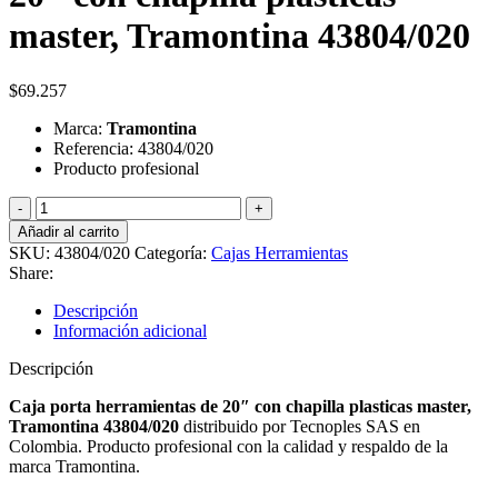
master, Tramontina 43804/020
$
69.257
Marca:
Tramontina
Referencia: 43804/020
Producto profesional
Caja
porta
Añadir al carrito
herramientas
SKU:
43804/020
Categoría:
Cajas Herramientas
de
Share:
20"
con
Descripción
chapilla
Información adicional
plasticas
master,
Descripción
Tramontina
43804/020
Caja porta herramientas de 20″ con chapilla plasticas master,
cantidad
Tramontina 43804/020
distribuido por Tecnoples SAS en
Colombia. Producto profesional con la calidad y respaldo de la
marca Tramontina.