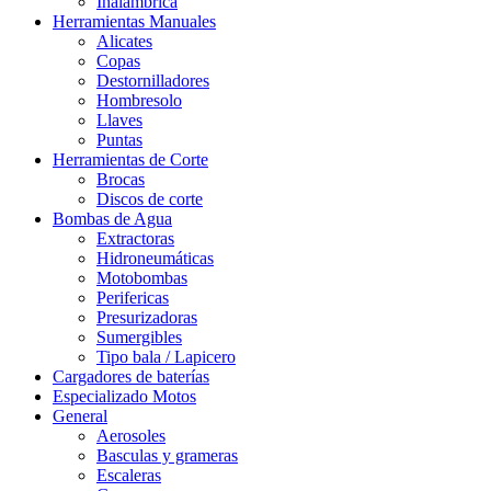
Inalámbrica
Herramientas Manuales
Alicates
Copas
Destornilladores
Hombresolo
Llaves
Puntas
Herramientas de Corte
Brocas
Discos de corte
Bombas de Agua
Extractoras
Hidroneumáticas
Motobombas
Perifericas
Presurizadoras
Sumergibles
Tipo bala / Lapicero
Cargadores de baterías
Especializado Motos
General
Aerosoles
Basculas y grameras
Escaleras