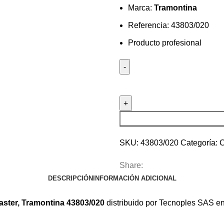
Marca:
Tramontina
Referencia: 43803/020
Producto profesional
Caja
porta
herramientas
de
20"
con
SKU:
43803/020
Categoría:
C
chapilla
Share:
metalica
DESCRIPCIÓN
INFORMACIÓN ADICIONAL
master,
Tramontina
aster, Tramontina 43803/020
distribuido por Tecnoples SAS en
43803/020
cantidad