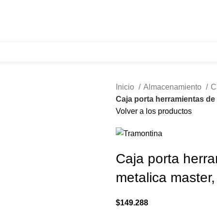
321 335 0104
ventas@tecnoples.com
Carrera 30 # 5B 21
Inicio
Almacenamiento
C
Caja porta herramientas de 
Volver a los productos
Caja porta herra
metalica master
$
149.288