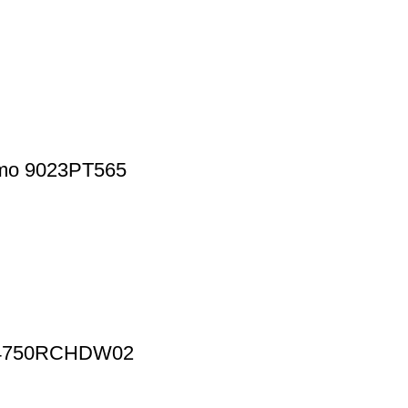
rimo 9023PT565
co 4750RCHDW02