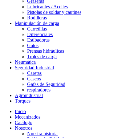
Graseras
Lubricantes / Aceites
Pistolas de soldar y cautines
Rodilleras
Manipulación de carga
Carretillas
Diferenciales
Estibadoras
Gatos
Prensas hidráulicas
Troles de carga
Neumática
Seguridad Industrial
Caretas
Cascos
Gafas de Seguridad
respiradores
Agroindustrial
Torques
Inicio
Mecanizados
Catálogo
Nosotros
Nuestra historia