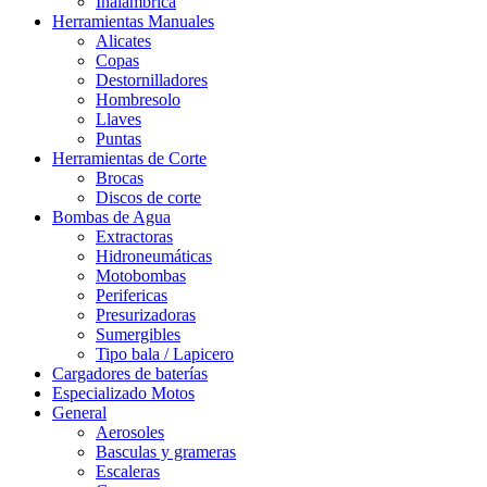
Inalámbrica
Herramientas Manuales
Alicates
Copas
Destornilladores
Hombresolo
Llaves
Puntas
Herramientas de Corte
Brocas
Discos de corte
Bombas de Agua
Extractoras
Hidroneumáticas
Motobombas
Perifericas
Presurizadoras
Sumergibles
Tipo bala / Lapicero
Cargadores de baterías
Especializado Motos
General
Aerosoles
Basculas y grameras
Escaleras