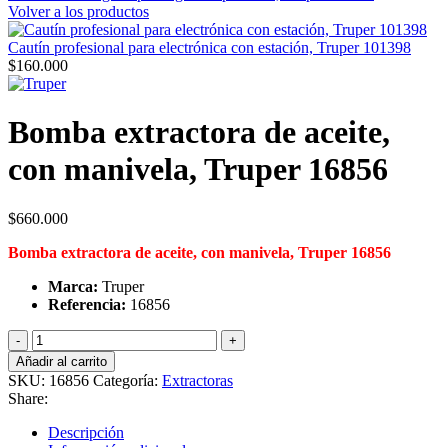
Volver a los productos
Cautín profesional para electrónica con estación, Truper 101398
$
160.000
Bomba extractora de aceite,
con manivela, Truper 16856
$
660.000
Bomba extractora de aceite, con manivela, Truper 16856
Marca:
Truper
Referencia:
16856
Bomba
extractora
Añadir al carrito
de
SKU:
16856
Categoría:
Extractoras
aceite,
Share:
con
manivela,
Descripción
Truper