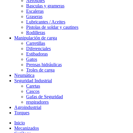
Aerosoles
Basculas y grameras
Escaleras
Graseras
Lubricantes / Aceites
Pistolas de soldar y cautines
Rodilleras
Manipulación de carga
Carretillas
Diferenciales
Estibadoras
Gatos
Prensas hidráulicas
Troles de carga
Neumática
Seguridad Industrial
Caretas
Cascos
Gafas de Seguridad
respiradores
Agroindustrial
Torques
Inicio
Mecanizados