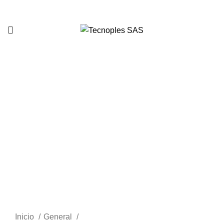
321 335 0104
Clic para agrandar
Inicio
General