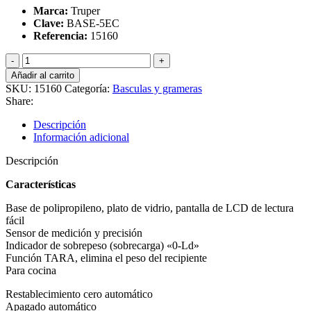
Marca:
Truper
Clave:
BASE-5EC
Referencia:
15160
Báscula
digital
Añadir al carrito
gramera,
SKU:
15160
Categoría:
Basculas y grameras
5
Share:
kg,
plato
Descripción
de
Información adicional
vidrio,
Truper
Descripción
15160
cantidad
Características
Base de polipropileno, plato de vidrio, pantalla de LCD de lectura
fácil
Sensor de medición y precisión
Indicador de sobrepeso (sobrecarga) «0-Ld»
Función TARA, elimina el peso del recipiente
Para cocina
Restablecimiento cero automático
Apagado automático