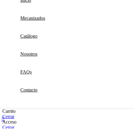
Inicio
Mecanizados
Catálogo
Nosotros
FAQs
Contacto
Carrito
Cerrar
Mi cuenta
Acceso
Tienda
Cerrar