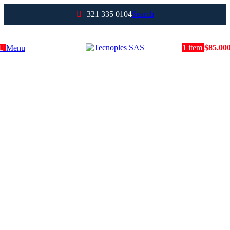
321 335 0104
Search
1
item
$
85.00
Menu
Clic para agrandar