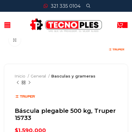
321 335 0104
Clic para agrandar
Inicio
General
Basculas y grameras
Báscula plegable 500 kg, Truper
15733
$
1.590.000