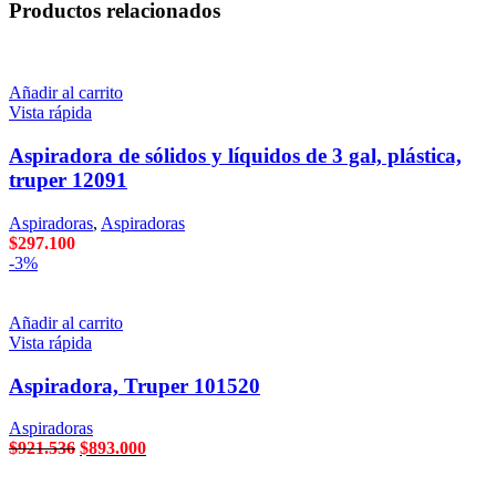
Productos relacionados
Añadir al carrito
Vista rápida
Aspiradora de sólidos y líquidos de 3 gal, plástica,
truper 12091
Aspiradoras
,
Aspiradoras
$
297.100
-3%
Añadir al carrito
Vista rápida
Aspiradora, Truper 101520
Aspiradoras
El
El
$
921.536
$
893.000
precio
precio
original
actual