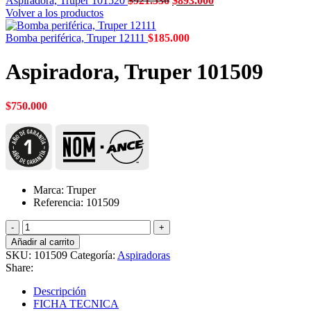
Aspiradora, Truper 101520
$
921.536
$
893.000
precio
precio
Volver a los productos
original
actual
era:
es:
Bomba periférica, Truper 12111
$
185.000
$921.536.
$893.000.
Aspiradora, Truper 101509
$
750.000
Marca: Truper
Referencia: 101509
Aspiradora,
Truper
Añadir al carrito
101509
SKU:
101509
Categoría:
Aspiradoras
cantidad
Share:
Descripción
FICHA TECNICA