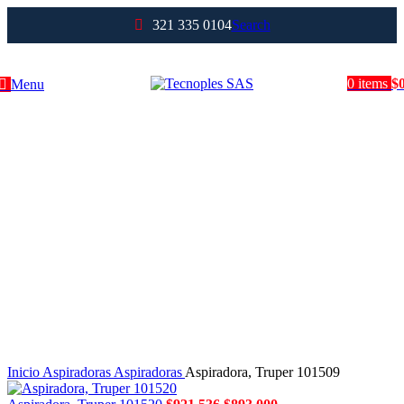
321 335 0104
Search
0
items
$
Menu
Clic para agrandar
Inicio
Aspiradoras
Aspiradoras
Aspiradora, Truper 101509
El
El