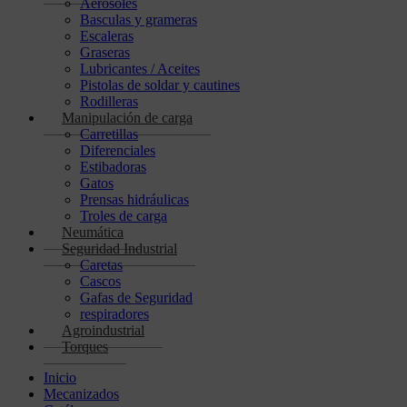
Aerosoles
Basculas y grameras
Escaleras
Graseras
Lubricantes / Aceites
Pistolas de soldar y cautines
Rodilleras
Manipulación de carga
Carretillas
Diferenciales
Estibadoras
Gatos
Prensas hidráulicas
Troles de carga
Neumática
Seguridad Industrial
Caretas
Cascos
Gafas de Seguridad
respiradores
Agroindustrial
Torques
Inicio
Mecanizados