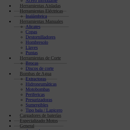
Acero Inoxidable
Herramientas Aisladas
Herramientas Eléctricas
Inalámbrica
Herramientas Manuales
Alicates
Copas
Destornilladores
Hombresolo
Llaves
Puntas
Herramientas de Corte
Brocas
Discos de corte
Bombas de Agua
Extractoras
Hidroneumáticas
Motobombas
Perifericas
Presurizadoras
Sumergibles
Tipo bala / Lapicero
Cargadores de baterías
Especializado Motos
General