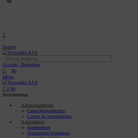
0
(601) 704 9294
321 335 0104
ventas@tecnoples.com
Carrera 30 # 5B 21. Bogotá, Colombia
321 335 0104
Search
Accede / Registrate
$
0
Menu
0
$
0
Herramientas
Almacenamiento
Cajas Herramientas
Carros de herramientas
Aspiradoras
Aspiradoras
Aspiradora/Sopladora