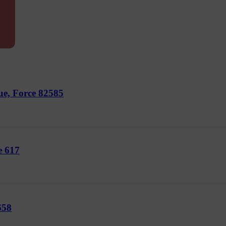
ue, Force 82585
e 617
658