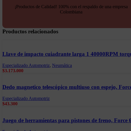
Información adicional
¡Productos de Calidad! 100% con el respaldo de una empresa
Colombiana
YouTube
Marca
Force
Productos relacionados
Llave de impacto cuiadrante larga 1 40000RPM torq
Especializado Automotriz
,
Neumática
$
3.173.000
Dedo magnetico telescópico multiuso con espejo, Forc
Especializado Automotriz
$
43.300
Juego de herramientas para pistones de freno, Force 