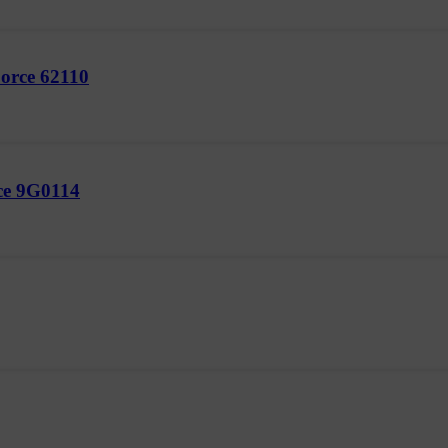
Force 62110
rce 9G0114