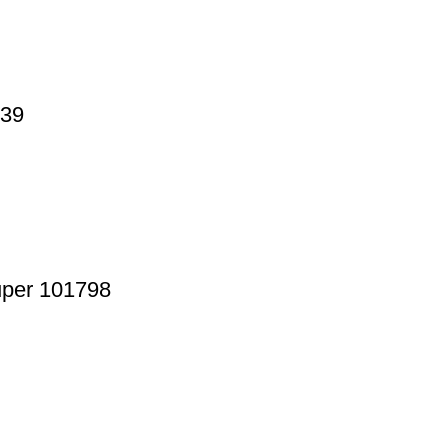
339
ruper 101798