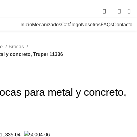
. Bogotá, Colombia
0
Inicio
Mecanizados
Catálogo
Nosotros
FAQs
Contacto
te
Brocas
al y concreto, Truper 11336
ocas para metal y concreto,