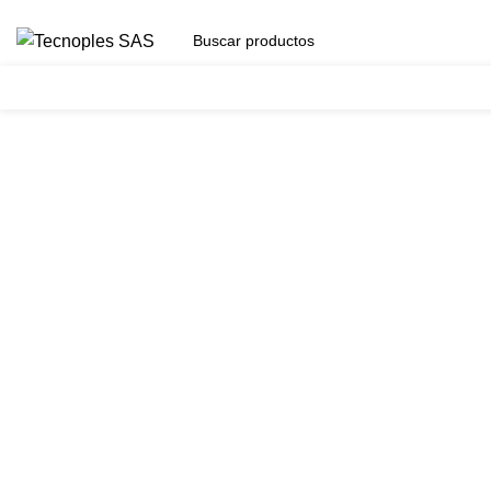
(601) 704 9294
Herramientas
Clic para agrandar