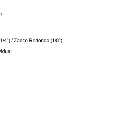
n
 1/4″) / Zanco Redondo (1/8″)
vidual