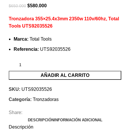
El
El
$
580.000
$
650.000
precio
precio
Tronzadora 355×25.4x3mm 2350w 110v/60hz, Total
original
actual
Tools UTS92035526
era:
es:
$650.000.
$580.000.
Marca:
Total Tools
Referencia:
UTS92035526
AÑADIR AL CARRITO
SKU:
UTS92035526
Categoría:
Tronzadoras
Share:
DESCRIPCIÓN
INFORMACIÓN ADICIONAL
Descripción