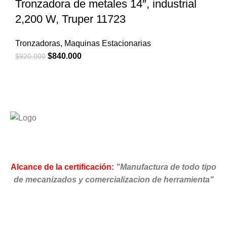
Tronzadora de metales 14″, industrial
2,200 W, Truper 11723
Tronzadoras
,
Maquinas Estacionarias
El
El
$
840.000
$
920.000
precio
precio
original
actual
era:
es:
$920.000.
$840.000.
Alcance de la certificación:
"Manufactura de todo tipo
de mecanizados y comercializacion de herramienta"