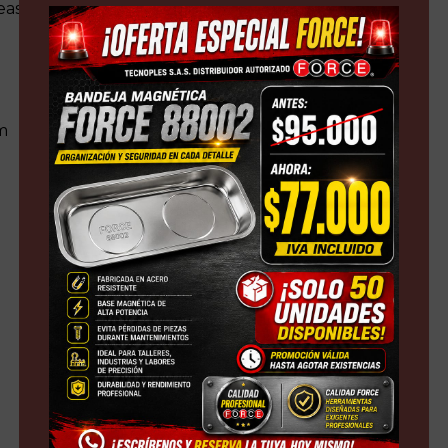
eas
m