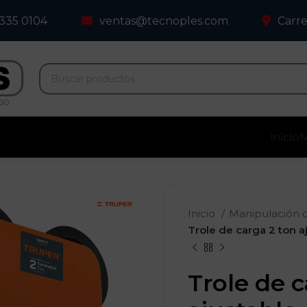
 335 0104
ventas@tecnoples.com
Carre
Inicio
M
Inicio
Manipulación 
Trole de carga 2 ton a
Trole de c