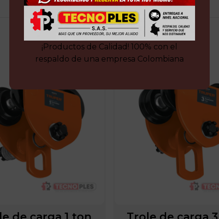
¡Productos de Calidad! 100% con el
respaldo de una empresa Colombiana
le de carga 1 ton
Trole de carga 3