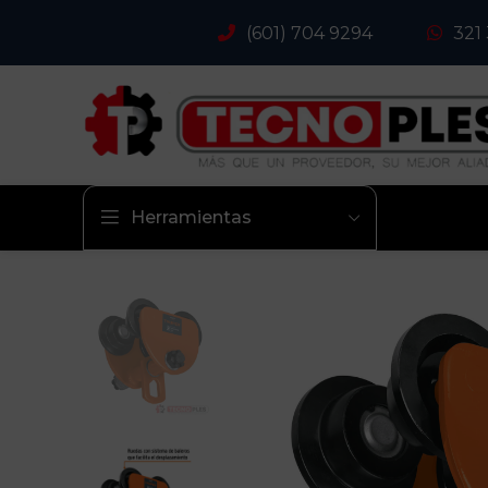
(601) 704 9294
321
Herramientas