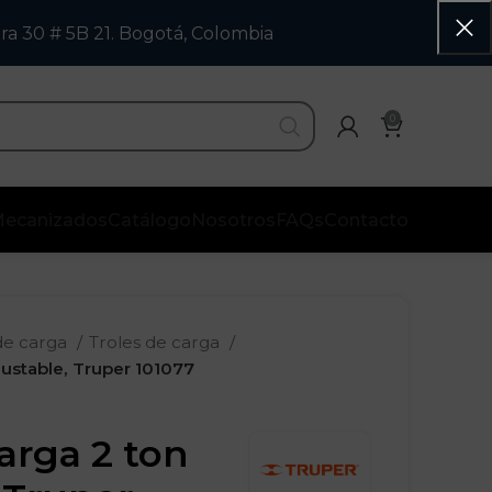
ra 30 # 5B 21. Bogotá, Colombia
0
ecanizados
Catálogo
Nosotros
FAQs
Contacto
de carga
Troles de carga
justable, Truper 101077
arga 2 ton