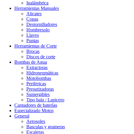
Inalámbrica
Herramientas Manuales
Alicates
Copas
Destornilladores
Hombresolo
Llaves
Puntas
Herramientas de Corte
Brocas
Discos de corte
Bombas de Agua
Extractoras
Hidroneumáticas
Motobombas
Perifericas
Presurizadoras
Sumergibles
Tipo bala / Lapicero
Cargadores de baterías
Especializado Motos
General
Aerosoles
Basculas y grameras
Escaleras