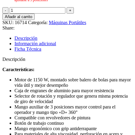
ajustable a 3 posiciones
Taladro
tipo
Añadir al carrito
espada
SKU:
16714
Categoría:
Máquinas Portátiles
1/2"
Share:
1150
W,
Descripción
industrial
Información adicional
-
Ficha Técnica
Truper
16714
Descripción
cantidad
Características:
Motor de 1150 W, montado sobre balero de bolas para mayor
vida útil y mejor desempeño
Caja de engranes de aluminio para mayor resistencia
Selector de rotación y regulador que genera misma potencia
de giro de velocidad
Mango auxiliar de 3 posiciones mayor control para el
operador y mango tipo «D» 360°
Compatible con revolvedores de pintura
Botón de trabajo continuo
Mango ergonómico con grip antiderrapante
Para materiales de alta viscosidad, perforación en acero y