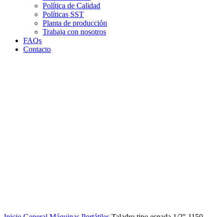
Política de Calidad
Políticas SST
Planta de producción
Trabaja con nosotros
FAQs
Contacto
Clic para agrandar
Inicio
General
Máquinas Portátiles
Taladro tipo espada 1/2″ 1150