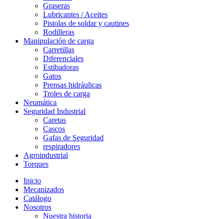
Graseras
Lubricantes / Aceites
Pistolas de soldar y cautines
Rodilleras
Manipulación de carga
Carretillas
Diferenciales
Estibadoras
Gatos
Prensas hidráulicas
Troles de carga
Neumática
Seguridad Industrial
Caretas
Cascos
Gafas de Seguridad
respiradores
Agroindustrial
Torques
Inicio
Mecanizados
Catálogo
Nosotros
Nuestra historia