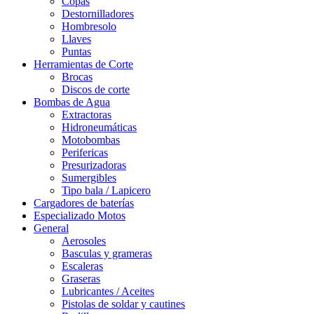
Copas
Destornilladores
Hombresolo
Llaves
Puntas
Herramientas de Corte
Brocas
Discos de corte
Bombas de Agua
Extractoras
Hidroneumáticas
Motobombas
Perifericas
Presurizadoras
Sumergibles
Tipo bala / Lapicero
Cargadores de baterías
Especializado Motos
General
Aerosoles
Basculas y grameras
Escaleras
Graseras
Lubricantes / Aceites
Pistolas de soldar y cautines