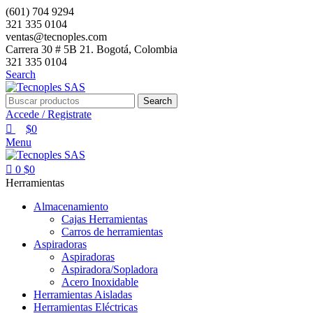
0
(601) 704 9294
321 335 0104
ventas@tecnoples.com
Carrera 30 # 5B 21. Bogotá, Colombia
321 335 0104
Search
Search
Accede / Registrate
$
0
Menu
0
$
0
Herramientas
Almacenamiento
Cajas Herramientas
Carros de herramientas
Aspiradoras
Aspiradoras
Aspiradora/Sopladora
Acero Inoxidable
Herramientas Aisladas
Herramientas Eléctricas