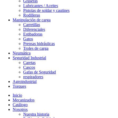
Graseras
Lubricantes / Aceites
Pistolas de soldar y cautines
Rodilleras
Manipulación de carga
Carretillas
Diferenciales
Estibadoras
Gatos
Prensas hidráulicas
Troles de carga
Neumática
Seguridad Industrial
Caretas
Cascos
Gafas de Seguridad
respiradores
Agroindustrial
Torques
Inicio
Mecanizados
Catálogo
Nosotros
Nuestra historia