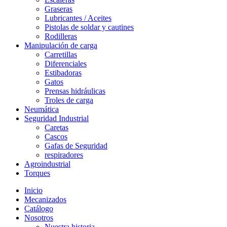
Graseras
Lubricantes / Aceites
Pistolas de soldar y cautines
Rodilleras
Manipulación de carga
Carretillas
Diferenciales
Estibadoras
Gatos
Prensas hidráulicas
Troles de carga
Neumática
Seguridad Industrial
Caretas
Cascos
Gafas de Seguridad
respiradores
Agroindustrial
Torques
Inicio
Mecanizados
Catálogo
Nosotros
Nuestra historia