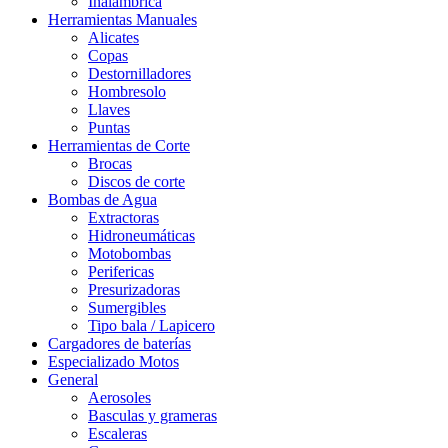
Inalámbrica
Herramientas Manuales
Alicates
Copas
Destornilladores
Hombresolo
Llaves
Puntas
Herramientas de Corte
Brocas
Discos de corte
Bombas de Agua
Extractoras
Hidroneumáticas
Motobombas
Perifericas
Presurizadoras
Sumergibles
Tipo bala / Lapicero
Cargadores de baterías
Especializado Motos
General
Aerosoles
Basculas y grameras
Escaleras