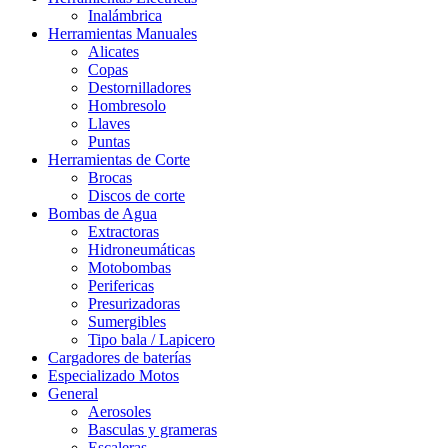
Inalámbrica
Herramientas Manuales
Alicates
Copas
Destornilladores
Hombresolo
Llaves
Puntas
Herramientas de Corte
Brocas
Discos de corte
Bombas de Agua
Extractoras
Hidroneumáticas
Motobombas
Perifericas
Presurizadoras
Sumergibles
Tipo bala / Lapicero
Cargadores de baterías
Especializado Motos
General
Aerosoles
Basculas y grameras
Escaleras