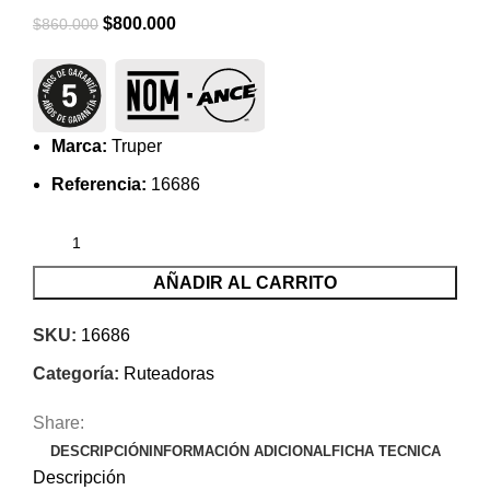
El
El
$
800.000
$
860.000
precio
precio
original
actual
era:
es:
$860.000.
$800.000.
Marca:
Truper
Referencia:
16686
AÑADIR AL CARRITO
SKU:
16686
Categoría:
Ruteadoras
Share:
DESCRIPCIÓN
INFORMACIÓN ADICIONAL
FICHA TECNICA
Descripción